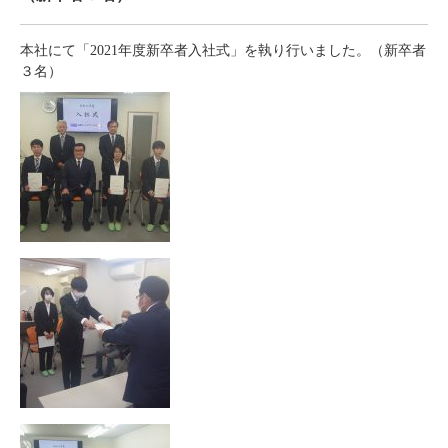
本社にて「2021年度新卒者⼊社式」を執り⾏いました。（新卒者
３名）