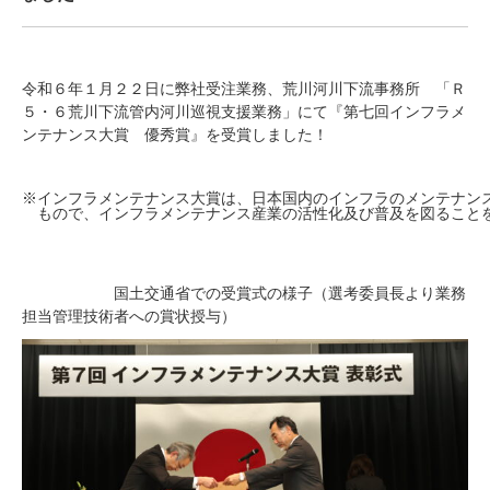
令和６年１月２２日に弊社受注業務、荒川河川下流事務所 「Ｒ
５・６荒川下流管内河川巡視支援業務」にて『第七回インフラメ
ンテナンス大賞 優秀賞』を受賞しました！
※インフラメンテナンス大賞は、日本国内のインフラのメンテナン
　もので、インフラメンテナンス産業の活性化及び普及を図ること
国土交通省での受賞式の様子（選考委員長より業務
担当管理技術者への賞状授与）